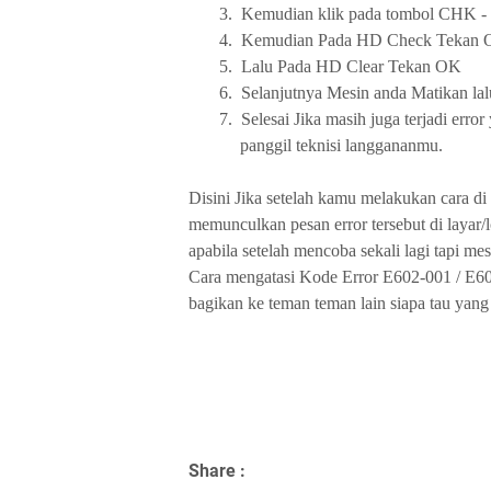
3.
Kemudian klik pada tombol CHK -
4.
Kemudian Pada HD Check Tekan 
5.
Lalu Pada HD Clear Tekan OK
6.
Selanjutnya Mesin anda Matikan la
7.
Selesai Jika masih juga terjadi erro
panggil teknisi langgananmu.
Disini Jika setelah kamu melakukan cara di 
memunculkan pesan error tersebut di layar/
apabila setelah mencoba sekali lagi tapi mes
Cara mengatasi Kode Error E602-001 / E60
bagikan ke teman teman lain siapa tau yan
Share :