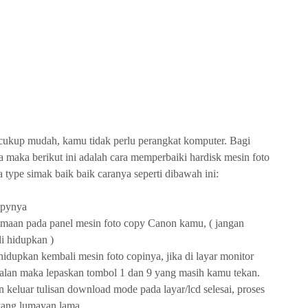
 cukup mudah, kamu tidak perlu perangkat komputer. Bagi
 maka berikut ini adalah cara memperbaiki hardisk mesin foto
type simak baik baik caranya seperti dibawah ini:
opynya
amaan pada panel mesin foto copy Canon kamu, ( jangan
i hidupkan )
hidupkan kembali mesin foto copinya, jika di layar monitor
rjalan maka lepaskan tombol 1 dan 9 yang masih kamu tekan.
n keluar tulisan download mode pada layar/lcd selesai, proses
yang lumayan lama