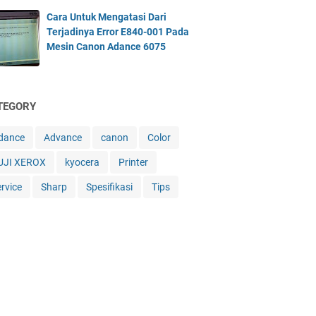
Cara Untuk Mengatasi Dari
Terjadinya Error E840-001 Pada
Mesin Canon Adance 6075
TEGORY
dance
Advance
canon
Color
UJI XEROX
kyocera
Printer
ervice
Sharp
Spesifikasi
Tips