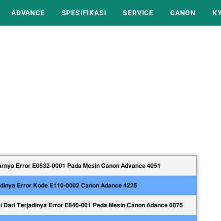
ADVANCE
SPESIFIKASI
SERVICE
CANON
K
arnya Error E0532-0001 Pada Mesin Canon Advance 4051
adinya Error Kode E110-0002 Canon Adance 4225
i Dari Terjadinya Error E840-001 Pada Mesin Canon Adance 6075