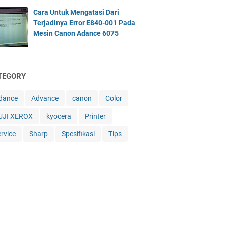
Cara Untuk Mengatasi Dari
Terjadinya Error E840-001 Pada
Mesin Canon Adance 6075
TEGORY
dance
Advance
canon
Color
UJI XEROX
kyocera
Printer
ervice
Sharp
Spesifikasi
Tips