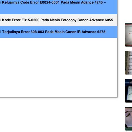
i Keluarnya Code Error E0024-0001 Pada Mesin Adance 4245 –
i Kode Error E315-0500 Pada Mesin Fotocopy Canon Advance 6055
 Terjadinya Error 808-003 Pada Mesin Canon iR Advance 6275