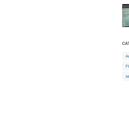
CA
A
F
s